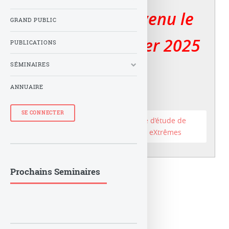
Le LuTh est devenu le
GRAND PUBLIC
er
Lux au 1
janvier 2025
PUBLICATIONS
SÉMINAIRES
ANNUAIRE
SE CONNECTER
Accéder au site du Laboratoire d’étude de
l’Univers et des phénomènes eXtrêmes
Prochains Seminaires