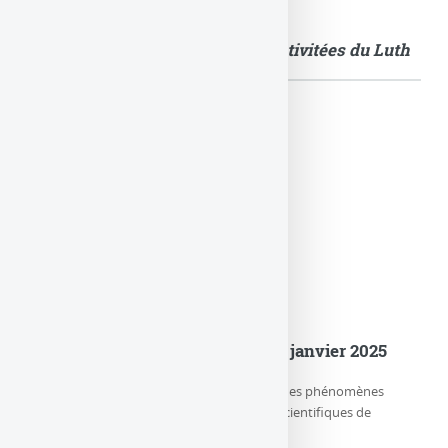
Quelques images illustrant les activitées du Luth
Actualités
er
Le LuTh est devenu le Lux au 1
janvier 2025
Le LUX (Laboratoire d’étude de l’Univers et des phénomènes
eXtrêmes) est l’un des trois départements scientifiques de
l’Observatoire de Paris-PSL, (…)