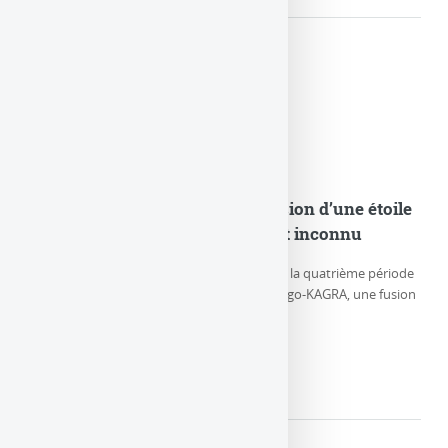
GW230529 : Observation de la fusion d’une étoile
à neutrons et d’un objet compact inconnu
Le 29 mai 2023, durant la première partie de la quatrième période
d’observation (O4a) des détecteurs LIGO-Virgo-KAGRA, une fusion
particulière de (…)
LIRE LA SUITE