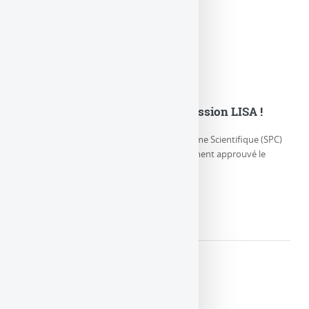
L’ESA adopte officiellement la mission LISA !
Jeudi 25 janvier 2024, le Comité du Programme Scientifique (SPC)
de l’Agence spatiale européenne a officiellement approuvé le
démarrage du (…)
LIRE LA SUITE