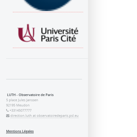
LUTH - Observatoire de Paris
5 place Jules Janssen
92195 Meudon
+33145077777
direction.luth at observatoiredeparis.psl.eu
Mentions Légales