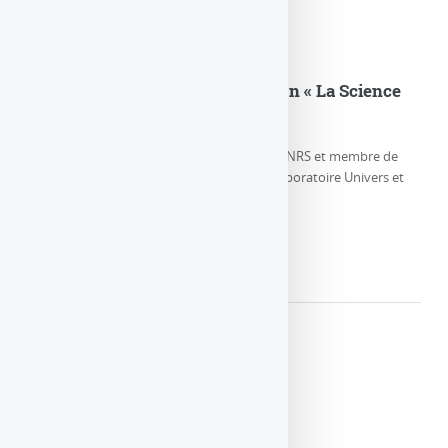
Eric Gourgoulhon dans l’émission « La Science
CQFD » sur France Culture
Eric Gourgoulhon, Directeur de Recherche CNRS et membre de
l’équipe Relativité et Objets Compacts au Laboratoire Univers et
Théories, parle de la (…)
LIRE LA SUITE