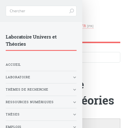
EN
|
FR
LUTH -
Observatoire de Paris
Laboratoire Univers et
Théories
Langues du site
ACCUEIL
LABORATOIRE
Le Laboratoire
THÈMES DE RECHERCHE
Univers et Théories
RESSOURCES NUMÉRIQUES
THÈSES
EMPLOIS