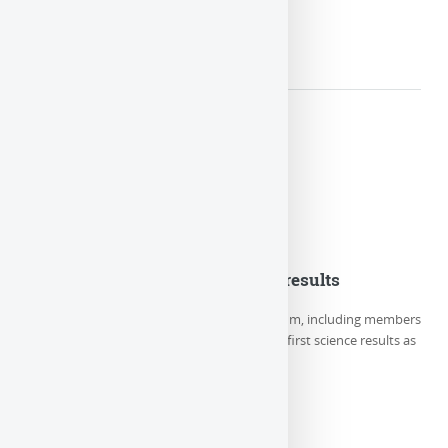
LIRE LA SUITE
Euclid Consortium first science results
On Thursday May 23rd, the Euclid Consortium, including members
of LUTH/Paris Observatory-PSL, releases its first science results as
well as 5 new (…)
LIRE LA SUITE