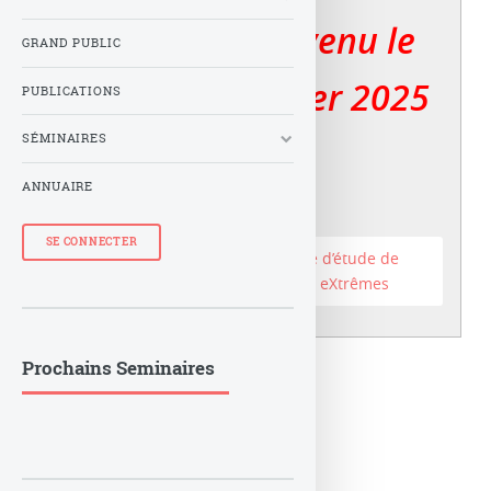
Le LuTh est devenu le
GRAND PUBLIC
er
Lux au 1
janvier 2025
PUBLICATIONS
SÉMINAIRES
ANNUAIRE
SE CONNECTER
Accéder au site du Laboratoire d’étude de
l’Univers et des phénomènes eXtrêmes
Prochains Seminaires