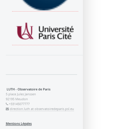
LUTH - Observatoire de Paris
5 place Jules Janssen
92195 Meudon
+33145077777
direction.luth at observatoiredeparis.psl.eu
Mentions Légales