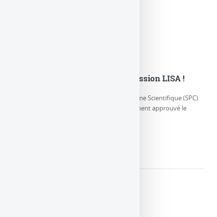
L’ESA adopte officiellement la mission LISA !
Jeudi 25 janvier 2024, le Comité du Programme Scientifique (SPC)
de l’Agence spatiale européenne a officiellement approuvé le
démarrage du (…)
LIRE LA SUITE