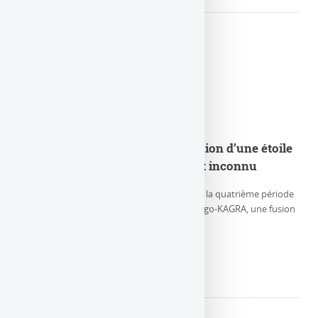
GW230529 : Observation de la fusion d’une étoile
à neutrons et d’un objet compact inconnu
Le 29 mai 2023, durant la première partie de la quatrième période
d’observation (O4a) des détecteurs LIGO-Virgo-KAGRA, une fusion
particulière de (…)
LIRE LA SUITE