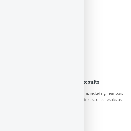
LIRE LA SUITE
Euclid Consortium first science results
On Thursday May 23rd, the Euclid Consortium, including members
of LUTH/Paris Observatory-PSL, releases its first science results as
well as 5 new (…)
LIRE LA SUITE