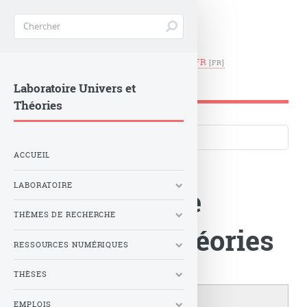
EN
|
FR
LUTH -
Observatoire de Paris
Laboratoire Univers et
Théories
Langues du site
ACCUEIL
LABORATOIRE
Le Laboratoire
THÈMES DE RECHERCHE
Univers et Théories
RESSOURCES NUMÉRIQUES
THÈSES
EMPLOIS