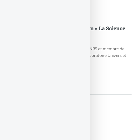
Eric Gourgoulhon dans l’émission « La Science
CQFD » sur France Culture
Eric Gourgoulhon, Directeur de Recherche CNRS et membre de
l’équipe Relativité et Objets Compacts au Laboratoire Univers et
Théories, parle de la (…)
LIRE LA SUITE