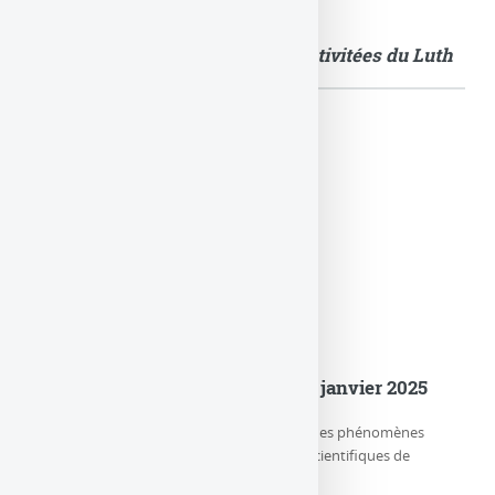
Quelques images illustrant les activitées du Luth
Actualités
er
Le LuTh est devenu le Lux au 1
janvier 2025
Le LUX (Laboratoire d’étude de l’Univers et des phénomènes
eXtrêmes) est l’un des trois départements scientifiques de
l’Observatoire de Paris-PSL, (…)