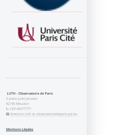
LUTH - Observatoire de Paris
5 place Jules Janssen
92195 Meudon
+33145077777
direction.luth at observatoiredeparis.psl.eu
Mentions Légales