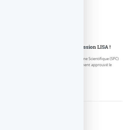
L’ESA adopte officiellement la mission LISA !
Jeudi 25 janvier 2024, le Comité du Programme Scientifique (SPC)
de l’Agence spatiale européenne a officiellement approuvé le
démarrage du (…)
LIRE LA SUITE