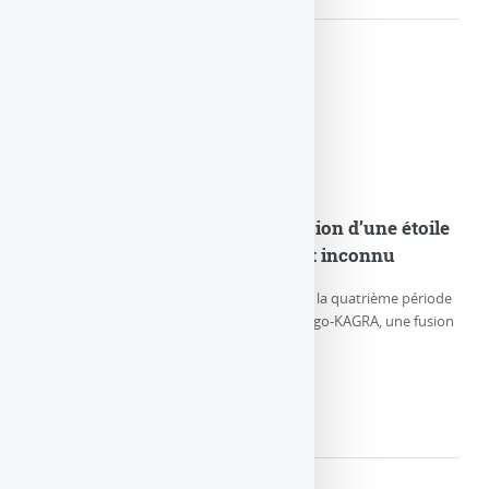
GW230529 : Observation de la fusion d’une étoile
à neutrons et d’un objet compact inconnu
Le 29 mai 2023, durant la première partie de la quatrième période
d’observation (O4a) des détecteurs LIGO-Virgo-KAGRA, une fusion
particulière de (…)
LIRE LA SUITE