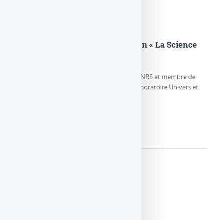
Eric Gourgoulhon dans l’émission « La Science
CQFD » sur France Culture
Eric Gourgoulhon, Directeur de Recherche CNRS et membre de
l’équipe Relativité et Objets Compacts au Laboratoire Univers et
Théories, parle de la (…)
LIRE LA SUITE