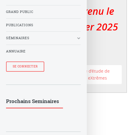
Le LuTh est devenu le
GRAND PUBLIC
er
Lux au 1
janvier 2025
PUBLICATIONS
SÉMINAIRES
ANNUAIRE
SE CONNECTER
Accéder au site du Laboratoire d’étude de
l’Univers et des phénomènes eXtrêmes
Prochains Seminaires