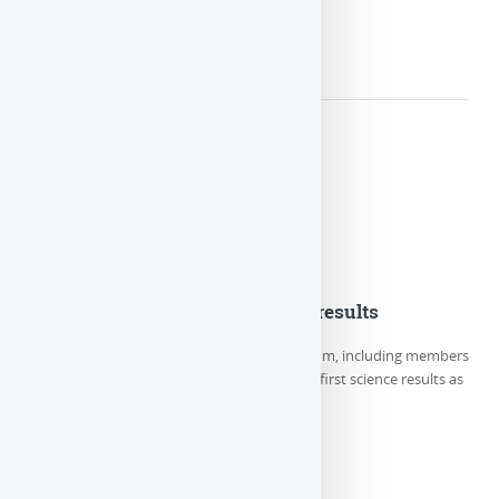
LIRE LA SUITE
Euclid Consortium first science results
On Thursday May 23rd, the Euclid Consortium, including members
of LUTH/Paris Observatory-PSL, releases its first science results as
well as 5 new (…)
LIRE LA SUITE