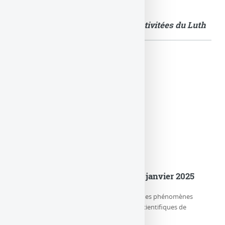
Quelques images illustrant les activitées du Luth
Actualités
er
Le LuTh est devenu le Lux au 1
janvier 2025
Le LUX (Laboratoire d’étude de l’Univers et des phénomènes
eXtrêmes) est l’un des trois départements scientifiques de
l’Observatoire de Paris-PSL, (…)