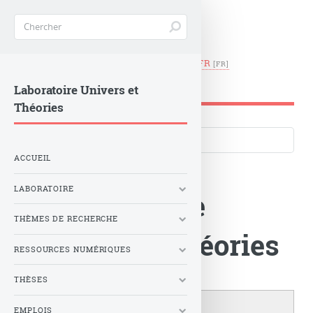
EN
|
FR
LUTH -
Observatoire de Paris
Laboratoire Univers et
Théories
Langues du site
ACCUEIL
LABORATOIRE
Le Laboratoire
THÈMES DE RECHERCHE
Univers et Théories
RESSOURCES NUMÉRIQUES
THÈSES
EMPLOIS