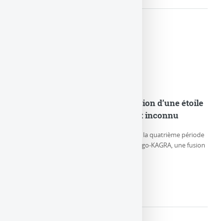
GW230529 : Observation de la fusion d’une étoile
à neutrons et d’un objet compact inconnu
Le 29 mai 2023, durant la première partie de la quatrième période
d’observation (O4a) des détecteurs LIGO-Virgo-KAGRA, une fusion
particulière de (…)
LIRE LA SUITE