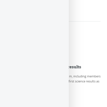
LIRE LA SUITE
Euclid Consortium first science results
On Thursday May 23rd, the Euclid Consortium, including members
of LUTH/Paris Observatory-PSL, releases its first science results as
well as 5 new (…)
LIRE LA SUITE