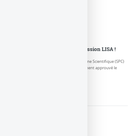
L’ESA adopte officiellement la mission LISA !
Jeudi 25 janvier 2024, le Comité du Programme Scientifique (SPC)
de l’Agence spatiale européenne a officiellement approuvé le
démarrage du (…)
LIRE LA SUITE