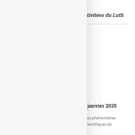
Quelques images illustrant les activitées du Luth
Actualités
er
Le LuTh est devenu le Lux au 1
janvier 2025
Le LUX (Laboratoire d’étude de l’Univers et des phénomènes
eXtrêmes) est l’un des trois départements scientifiques de
l’Observatoire de Paris-PSL, (…)