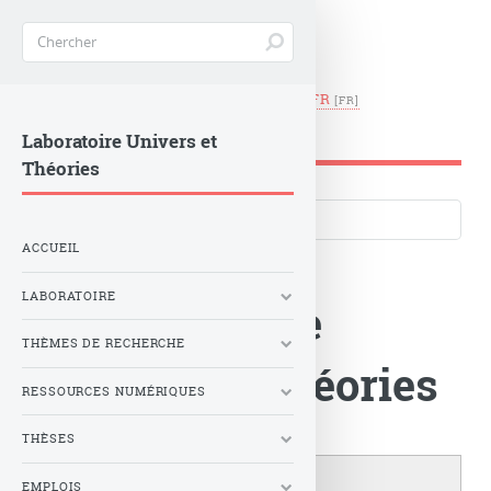
EN
|
FR
LUTH -
Observatoire de Paris
Laboratoire Univers et
Théories
Langues du site
ACCUEIL
LABORATOIRE
Le Laboratoire
THÈMES DE RECHERCHE
Univers et Théories
RESSOURCES NUMÉRIQUES
THÈSES
EMPLOIS