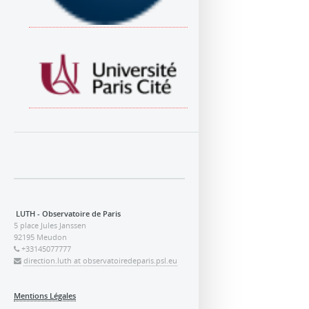
LUTH - Observatoire de Paris
5 place Jules Janssen
92195 Meudon
+33145077777
direction.luth at observatoiredeparis.psl.eu
Mentions Légales