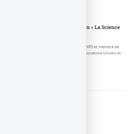
Eric Gourgoulhon dans l’émission « La Science
CQFD » sur France Culture
Eric Gourgoulhon, Directeur de Recherche CNRS et membre de
l’équipe Relativité et Objets Compacts au Laboratoire Univers et
Théories, parle de la (…)
LIRE LA SUITE