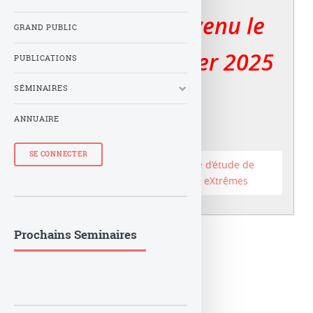
Le LuTh est devenu le
GRAND PUBLIC
er
Lux au 1
janvier 2025
PUBLICATIONS
SÉMINAIRES
ANNUAIRE
SE CONNECTER
Accéder au site du Laboratoire d’étude de
l’Univers et des phénomènes eXtrêmes
Prochains Seminaires