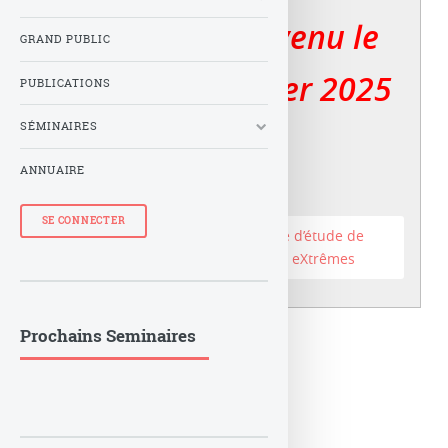
Le LuTh est devenu le
GRAND PUBLIC
er
Lux au 1
janvier 2025
PUBLICATIONS
SÉMINAIRES
ANNUAIRE
SE CONNECTER
Accéder au site du Laboratoire d’étude de
l’Univers et des phénomènes eXtrêmes
Prochains Seminaires