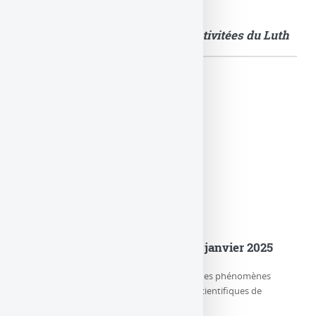
Quelques images illustrant les activitées du Luth
Actualités
er
Le LuTh est devenu le Lux au 1
janvier 2025
Le LUX (Laboratoire d’étude de l’Univers et des phénomènes
eXtrêmes) est l’un des trois départements scientifiques de
l’Observatoire de Paris-PSL, (…)