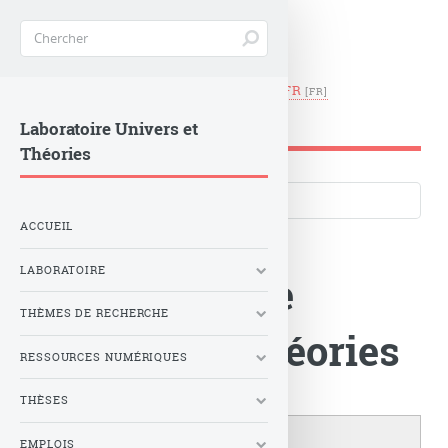
EN
|
FR
LUTH -
Observatoire de Paris
Laboratoire Univers et
Théories
Langues du site
ACCUEIL
LABORATOIRE
Le Laboratoire
THÈMES DE RECHERCHE
Univers et Théories
RESSOURCES NUMÉRIQUES
THÈSES
EMPLOIS