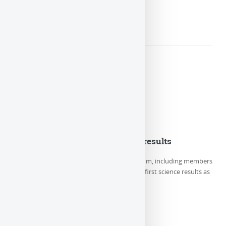
LIRE LA SUITE
Euclid Consortium first science results
On Thursday May 23rd, the Euclid Consortium, including members
of LUTH/Paris Observatory-PSL, releases its first science results as
well as 5 new (…)
LIRE LA SUITE