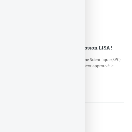
L’ESA adopte officiellement la mission LISA !
Jeudi 25 janvier 2024, le Comité du Programme Scientifique (SPC)
de l’Agence spatiale européenne a officiellement approuvé le
démarrage du (…)
LIRE LA SUITE