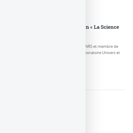
Eric Gourgoulhon dans l’émission « La Science
CQFD » sur France Culture
Eric Gourgoulhon, Directeur de Recherche CNRS et membre de
l’équipe Relativité et Objets Compacts au Laboratoire Univers et
Théories, parle de la (…)
LIRE LA SUITE