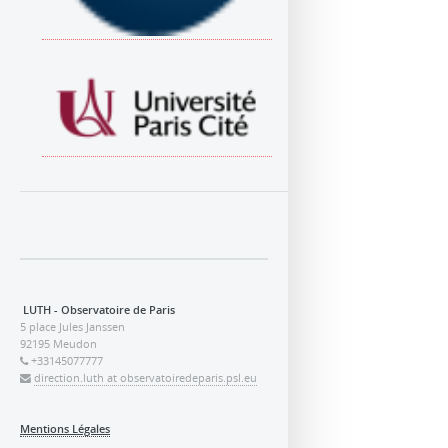
LUTH - Observatoire de Paris
5 place Jules Janssen
92195 Meudon
+33145077777
direction.luth at observatoiredeparis.psl.eu
Mentions Légales